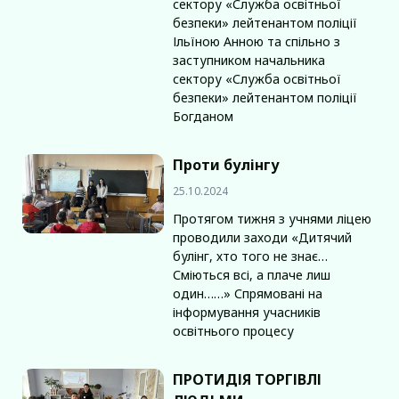
сектору «Служба освітньої
безпеки» лейтенантом поліції
Ільїною Анною та спільно з
заступником начальника
сектору «Служба освітньої
безпеки» лейтенантом поліції
Богданом
Проти булінгу
25.10.2024
Протягом тижня з учнями ліцею
проводили заходи «Дитячий
булінг, хто того не знає…
Сміються всі, а плаче лиш
один……» Спрямовані на
інформування учасників
освітнього процесу
ПРОТИДІЯ ТОРГІВЛІ