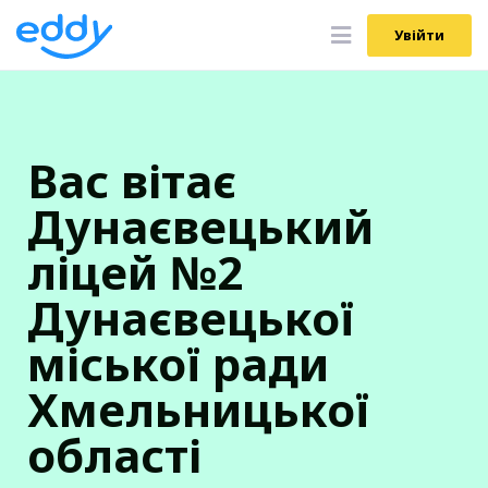
Увійти
Увійти
Вас вітає
Дунаєвецький
ліцей №2
Дунаєвецької
міської ради
Хмельницької
області