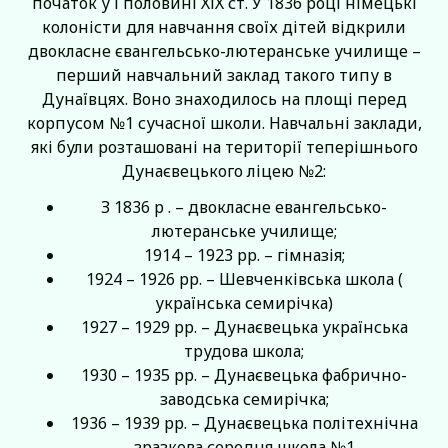
початок у І половині ХІХ ст. У 1836 році німецькі
колоністи для навчання своїх дітей відкрили
двокласне євангельсько-лютеранське училище –
перший навчальний заклад такого типу в
Дунаївцях. Воно знаходилось на площі перед
корпусом №1 сучасної школи. Навчальні заклади,
які були розташовані на території теперішнього
Дунаєвецького ліцею №2:
З 1836 р . – двокласне евангельсько-
лютеранське училище;
1914 – 1923 рр. – гімназія;
1924 – 1926 рр. – Шевченківська школа (
українська семирічка)
1927 – 1929 рр. – Дунаєвецька українська
трудова школа;
1930 – 1935 рр. – Дунаєвецька фабрично-
заводська семирічка;
1936 – 1939 рр. – Дунаєвецька політехнічна
зразкова середня школа №1