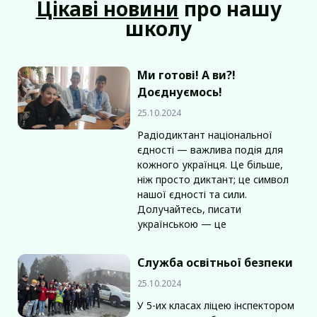
Цікаві новини
про нашу
школу
Ми готові! А ви?!
Доєднуємось!
25.10.2024
Радіодиктант національної
єдності — важлива подія для
кожного українця. Це більше,
ніж просто диктант; це символ
нашої єдності та сили.
Долучайтесь, писати
українською — це
Служба освітньої безпеки
25.10.2024
У 5-их класах ліцею інспектором