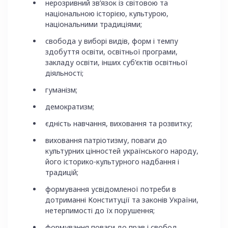
нерозривний зв’язок із світовою та
національною історією, культурою,
національними традиціями;
свобода у виборі видів, форм і темпу
здобуття освіти, освітньої програми,
закладу освіти, інших суб’єктів освітньої
діяльності;
гуманізм;
демократизм;
єдність навчання, виховання та розвитку;
виховання патріотизму, поваги до
культурних цінностей українського народу,
його історико-культурного надбання і
традицій;
формування усвідомленої потреби в
дотриманні Конституції та законів України,
нетерпимості до їх порушення;
формування поваги до прав і свобод